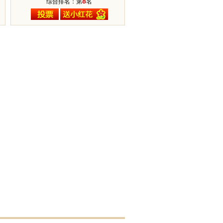
8
综合排名：第
名