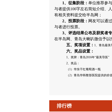
1、
征集阶段：
单位推荐参
与者提供100字左右简短介绍、
有相关资料提交给半岛网；
2、
投票阶段：
网友可以通
与者进行投票。
3、
评选结果公布及获奖者
在半岛网、青岛大喇叭微信予以
五、
奖项设置：
1、青岛最美
六、
奖品设置：
1、奖牌：
青岛2016年“
最美导医
”
2、奖品：
（1）华东干红葡萄酒一瓶
（2）
青岛华韩整形医院提供的价值
排行榜