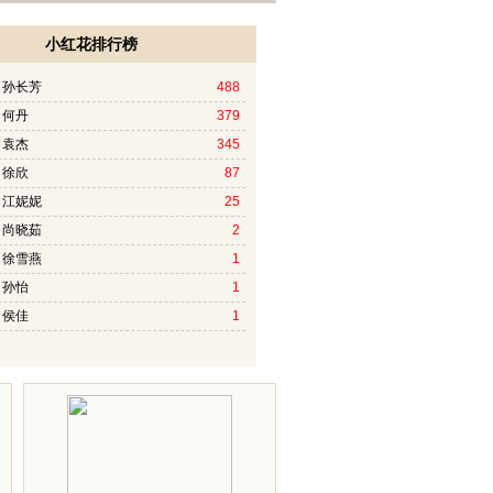
小红花排行榜
 孙长芳
488
 何丹
379
 袁杰
345
 徐欣
87
 江妮妮
25
 尚晓茹
2
 徐雪燕
1
 孙怡
1
 侯佳
1