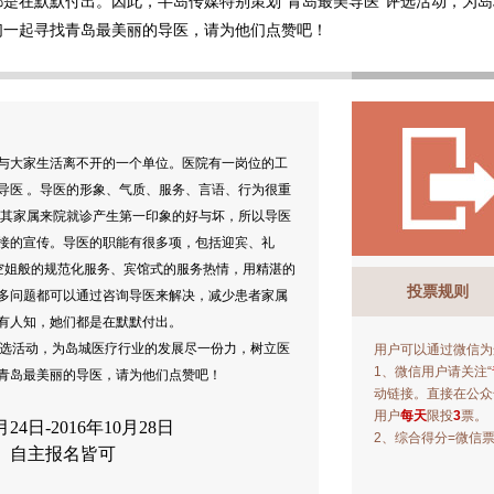
是在默默付出。因此，半岛传媒特别策划“青岛最美导医”评选活动，为
们一起寻找青岛最美丽的导医，请为他们点赞吧！
与大家生活离不开的一个单位。医院有一岗位的工
导医 。导医的形象、气质、服务、言语、行为很重
及其家属来院就诊产生第一印象的好与坏，所以导医
接的宣传。导医的职能有很多项，包括迎宾、礼
，空姐般的规范化服务、宾馆式的服务热情，用精湛的
投票规则
多问题都可以通过咨询导医来解决，减少患者家属
有人知，她们都是在默默付出。
评选活动，为岛城医疗行业的发展尽一份力，树立医
用户可以通过微信为
1、微信用户请关注“
青岛最美丽的导医，请为他们点赞吧！
动链接。直接在公众
用户
每天
限投
3
票。
月24日-2016年10月28日
2、综合得分=微信
、自主报名皆可