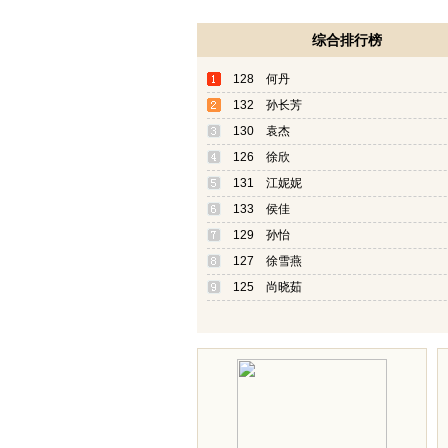
综合排行榜
128 何丹
132 孙长芳
130 袁杰
126 徐欣
131 江妮妮
133 侯佳
129 孙怡
127 徐雪燕
125 尚晓茹