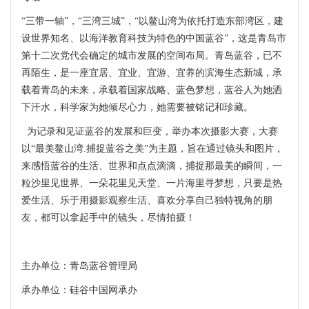
“三带一轴”，“三湾三城”，“以鳌山湾为依托打造东部湾区，建
设世界知名、以海洋教育科技为特色的中国蓝谷”，这是青岛市
第十二次党代会确定的城市发展的空间布局。青岛蓝谷，已不
再陌生，是一座宜居、宜业、宜游、宜养的滨海生态新城，承
载着青岛的未来，承载着国家战略、蓝色梦想，蓝谷人为她洒
下汗水，科学家为她倾尽心力，她需要被铭记和珍藏。
为记录和见证蓝谷的发展和巨变，举办本次摄影大赛，大赛
以“最美鳌山湾.捕捉蓝谷之美”为主题，旨在通过镜头和图片，
来感悟蓝谷的生活、世界和点点滴滴，捕捉那最美的瞬间，一
粒沙里见世界、一朵花里见天堂、一片海里寻梦想，只要是热
爱生活、乐于用摄影观察生活、喜欢分享自己独特视角的朋
友，都可以拿起手中的镜头，尽情拍摄！
主办单位：青岛蓝谷管理局
承办单位：硅谷中国网承办