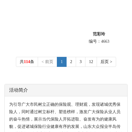
范彩玲
编号：4663
共
114
条
< 前页
1
2
3
12
后页 >
活动简介
为引导广大市民树立正确的保险观、理财观，发现诸城优秀保
险人，同时通过树立标杆、塑造榜样，激发广大保险从业人员
的奋斗热情，展示当代保险人开拓进取、奋发有为的健康风
貌，促进诸城保险行业健康有序的发展，山东大众报业半岛传