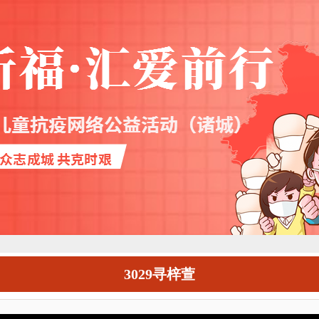
3029寻梓萱