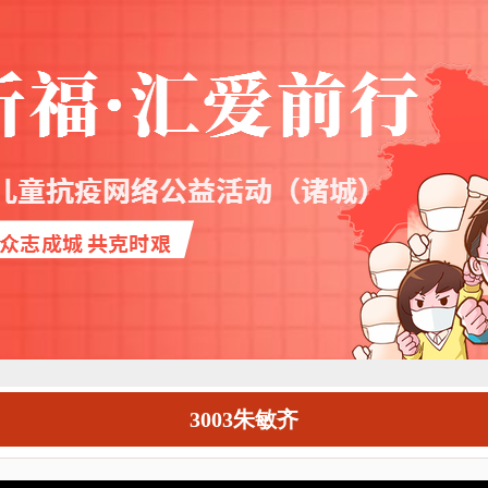
3003朱敏齐