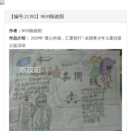
【编号:21392】9039陈政阳
作者：
9039陈政阳
作品介绍：
2020年“童心祈福，汇爱前行”-全国青少年儿童抗疫
公益活动