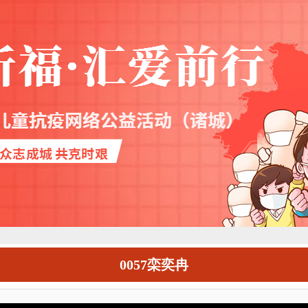
0057栾奕冉