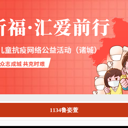
1134鲁姿萱