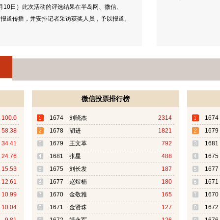
12月10日）此次活动的评选结果在半岛网、微信、
行报道传播，并安排记者采访获奖人员，予以报道。
微信投票排行榜
100.0
1674 刘晓杰
2314
167
58.38
1678 胡进
1821
167
34.41
1679 王文革
792
168
24.76
1681 张星
488
167
15.53
1675 刘长发
187
167
12.61
1677 赵煜楠
180
167
10.99
1670 金敬雅
165
167
10.04
1671 金贤珠
127
167