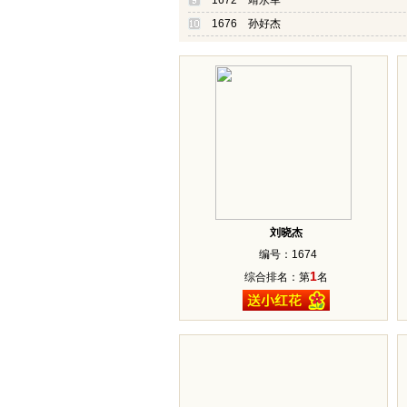
1672 靖永军
1676 孙好杰
刘晓杰
编号：1674
1
综合排名：第
名