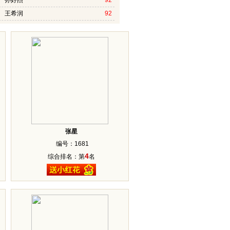
6 孙好杰
92
0 王希润
92
张星
编号：1681
4
综合排名：第
名