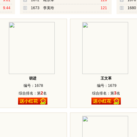
9.81
1672 靖永军
126
167
9.44
1673 李美玲
121
168
胡进
王文革
编号：1678
编号：1679
2
3
综合排名：第
名
综合排名：第
名