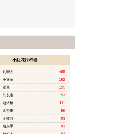
小红花排行榜
4 刘晓杰
465
9 王文革
162
1 张星
155
5 刘长发
153
7 赵煜楠
111
1 金贤珠
96
0 金敬雅
93
2 靖永军
93