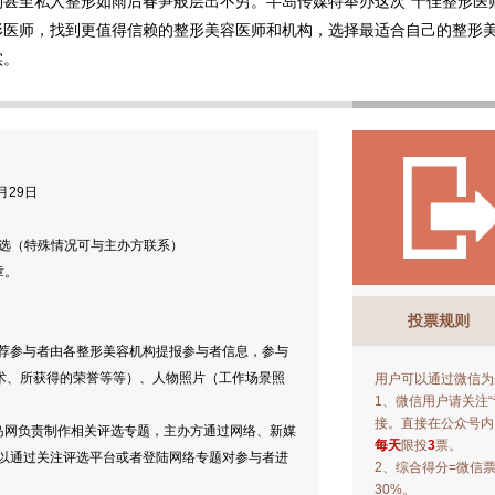
甚至私人整形如雨后春笋般层出不穷。半岛传媒特举办这次“十佳整形医师
形医师，找到更值得信赖的整形美容医师和机构，选择最适合自己的整形
实。
1月29日
与评选（特殊情况可与主办方联系）
章。
投票规则
位推荐参与者由各整形美容机构提报参与者信息，参与
技术、所获得的荣誉等等）、人物照片（工作场景照
用户可以通过微信为
1、微信用户请关注“
接。直接在公众号内
，半岛网负责制作相关评选专题，主办方通过网络、新媒
每天
限投
3
票。
以通过关注评选平台或者登陆网络专题对参与者进
2、综合得分=微信
30%。