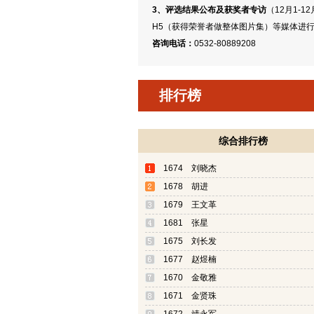
3、评选结果公布及获奖者专访
（12月1-
H5（获得荣誉者做整体图片集）等媒体进
咨询电话：
0532-80889208
排行榜
综合排行榜
1674 刘晓杰
1678 胡进
1679 王文革
1681 张星
1675 刘长发
1677 赵煜楠
1670 金敬雅
1671 金贤珠