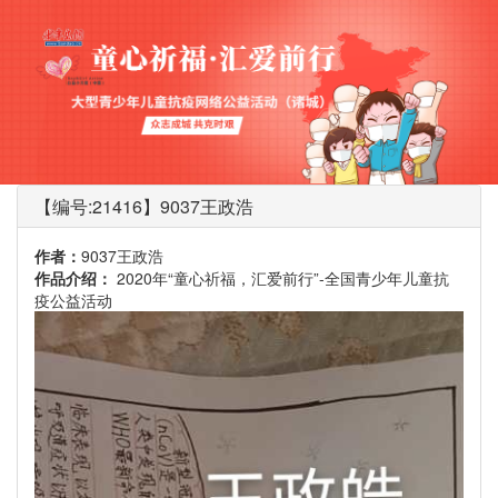
【编号:21416】9037王政浩
作者：
9037王政浩
作品介绍：
2020年“童心祈福，汇爱前行”-全国青少年儿童抗
疫公益活动