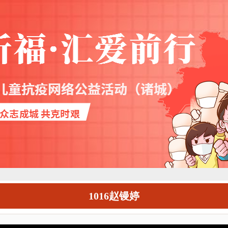
1016赵镘婷