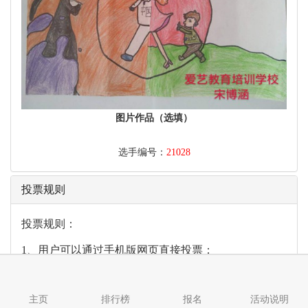
图片作品（选填）
选手编号：
21028
投票规则
投票规则：
1、用户可以通过手机版网页直接投票；
2、微信用户可在
“
诸城新闻
”
公众号内回复选手编号进
行投票。
主页
排行榜
报名
活动说明